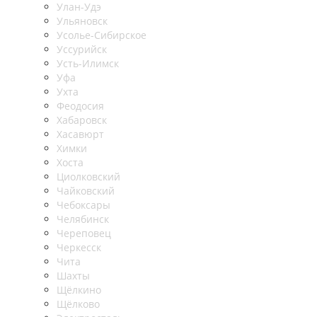
Улан-Удэ
Ульяновск
Усолье-Сибирское
Уссурийск
Усть-Илимск
Уфа
Ухта
Феодосия
Хабаровск
Хасавюрт
Химки
Хоста
Циолковский
Чайковский
Чебоксары
Челябинск
Череповец
Черкесск
Чита
Шахты
Щёлкино
Щёлково