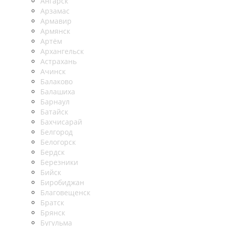
Ангарск
Арзамас
Армавир
Армянск
Артём
Архангельск
Астрахань
Ачинск
Балаково
Балашиха
Барнаул
Батайск
Бахчисарай
Белгород
Белогорск
Бердск
Березники
Бийск
Биробиджан
Благовещенск
Братск
Брянск
Бугульма