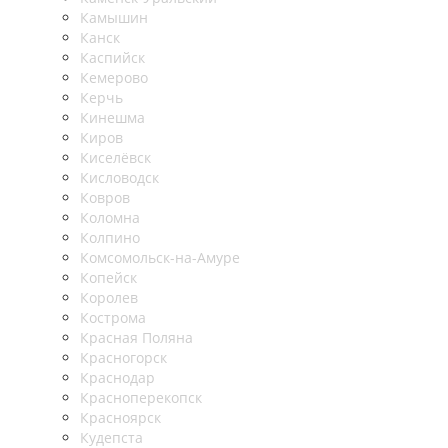
Камышин
Канск
Каспийск
Кемерово
Керчь
Кинешма
Киров
Киселёвск
Кисловодск
Ковров
Коломна
Колпино
Комсомольск-на-Амуре
Копейск
Королев
Кострома
Красная Поляна
Красногорск
Краснодар
Красноперекопск
Красноярск
Кудепста