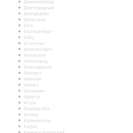
Димитровград
Долгопрудный
Домодедово
Евпатория
Ейск
Екатеринбург
Елец
Ессентуки
Железногорск
Жуковский
Зеленоград
Зеленодольск
Златоуст
Иваново
Ижевск
Инкерман
Иркутск
Истра
Йошкар-Ола
Казань
Калининград
Калуга
Каменск-Уральский