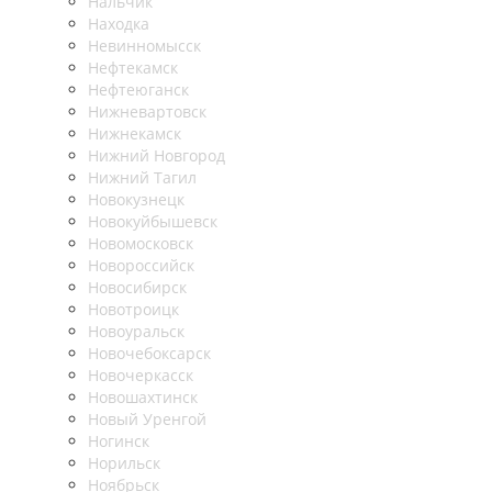
Нальчик
Находка
Невинномысск
Нефтекамск
Нефтеюганск
Нижневартовск
Нижнекамск
Нижний Новгород
Нижний Тагил
Новокузнецк
Новокуйбышевск
Новомосковск
Новороссийск
Новосибирск
Новотроицк
Новоуральск
Новочебоксарск
Новочеркасск
Новошахтинск
Новый Уренгой
Ногинск
Норильск
Ноябрьск