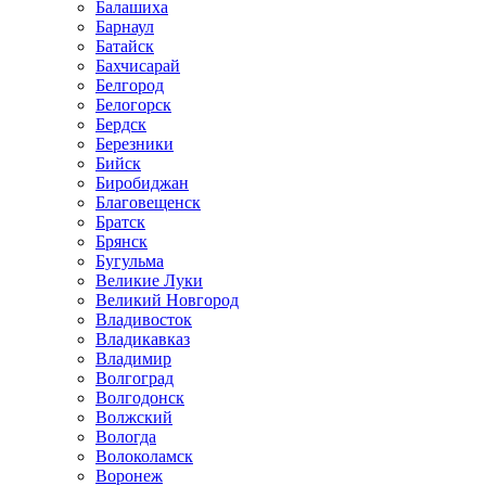
Балашиха
Барнаул
Батайск
Бахчисарай
Белгород
Белогорск
Бердск
Березники
Бийск
Биробиджан
Благовещенск
Братск
Брянск
Бугульма
Великие Луки
Великий Новгород
Владивосток
Владикавказ
Владимир
Волгоград
Волгодонск
Волжский
Вологда
Волоколамск
Воронеж