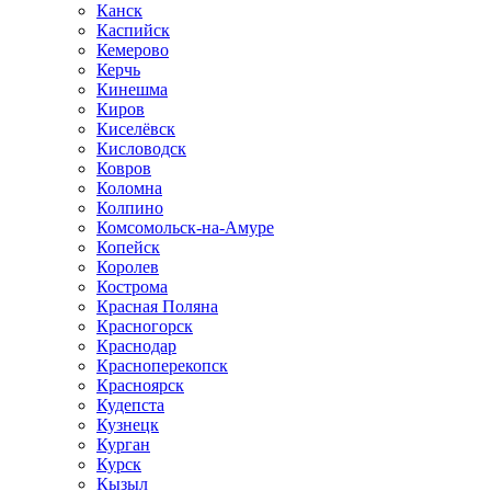
Канск
Каспийск
Кемерово
Керчь
Кинешма
Киров
Киселёвск
Кисловодск
Ковров
Коломна
Колпино
Комсомольск-на-Амуре
Копейск
Королев
Кострома
Красная Поляна
Красногорск
Краснодар
Красноперекопск
Красноярск
Кудепста
Кузнецк
Курган
Курск
Кызыл