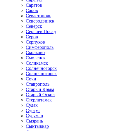
Саратов
Саров
Севастополь
Северодвинск
Северск
Сергиев Посад
Серов
Серпухов
Симферополь
Сколково
Смоленск
Соликамск
Солнечногорск
Солнечногорск
Сочи
Ставрополь
Старый Крым
Старый Оскол
Стерлитамак
Судак
Сургут
Сусуман
Сызрань
Сыктывкар