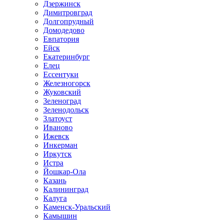
Дзержинск
Димитровград
Долгопрудный
Домодедово
Евпатория
Ейск
Екатеринбург
Елец
Ессентуки
Железногорск
Жуковский
Зеленоград
Зеленодольск
Златоуст
Иваново
Ижевск
Инкерман
Иркутск
Истра
Йошкар-Ола
Казань
Калининград
Калуга
Каменск-Уральский
Камышин