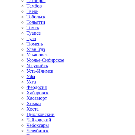
Таганрог
Тамбов
Тверь
Тобольск
Тольятти
Томск
Туапсе
Тула
Тюмень
Улан-Удэ
Ульяновск
Усолье-Сибирское
Уссурийск
Усть-Илимск
Уфа
Ухта
Феодосия
Хабаровск
Хасавюрт
Химки
Хоста
Циолковский
Чайковский
Чебоксары
Челябинск