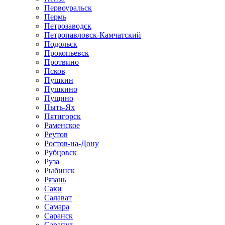
Первоуральск
Пермь
Петрозаводск
Петропавловск-Камчатский
Подольск
Прокопьевск
Протвино
Псков
Пушкин
Пушкино
Пущино
Пыть-Ях
Пятигорск
Раменское
Реутов
Ростов-на-Дону
Рубцовск
Руза
Рыбинск
Рязань
Саки
Салават
Самара
Саранск
Сарапул