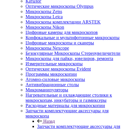
Каталог
Оптические микроскопы Olympus
Микроскопы Zeiss
Микроскопы Leica
Микроскопы комплектации ARSTEK
Микроскопы Nikon
Цифровые камеры для микроскопов
Конфокальные и мультифотонные микроскопы
Цифровые микроскопы и сканеры
Микроскопы Nexcope
Безокулярные Микроскопы Стереоувеличители
Микроскопы для пайки, ювелиров, ремонта
Измерительные микроскопы
Оптические микроскопы Evident
Программы микроскопии
Атомно-силовые микроскопы
Антивибрационные столы
Микроманипуляторы
Нагревательные и охлаждающие столики к
микроскопам, инкубаторы и газмиксеры
Расходные материалы для микроскопии
Запчасти комплектующие аксессуары для
микроскопа
Назад
Запчасти комплектующие аксессуары для