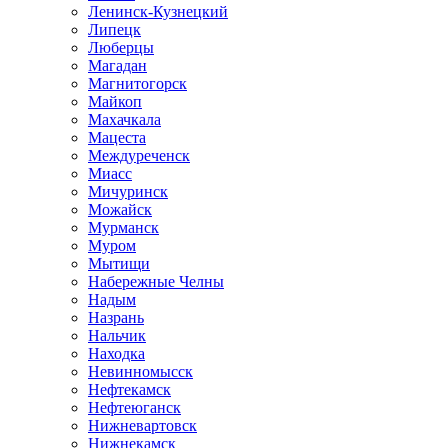
Ленинск-Кузнецкий
Липецк
Люберцы
Магадан
Магнитогорск
Майкоп
Махачкала
Мацеста
Междуреченск
Миасс
Мичуринск
Можайск
Мурманск
Муром
Мытищи
Набережные Челны
Надым
Назрань
Нальчик
Находка
Невинномысск
Нефтекамск
Нефтеюганск
Нижневартовск
Нижнекамск