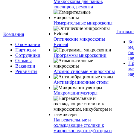
Микроскопы для пайки,
ювелиров, ремонта
Измерительные микроскопы
Готовые
Компания
Оптические микроскопы
Би
О компании
Evident
ме
Партнеры
би
Сотрудники
Программы микроскопии
на
Отзывы
Пр
Вакансии
ма
Реквизиты
Атомно-силовые микроскопы
на
Антивибрационные столы
Микроманипуляторы
Нагревательные и
охлаждающие столики к
микроскопам, инкубаторы и