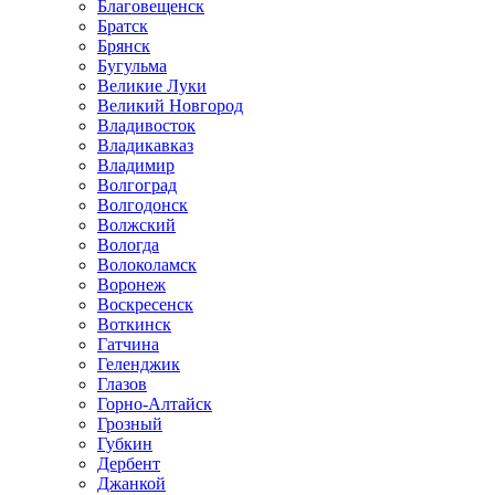
Благовещенск
Братск
Брянск
Бугульма
Великие Луки
Великий Новгород
Владивосток
Владикавказ
Владимир
Волгоград
Волгодонск
Волжский
Вологда
Волоколамск
Воронеж
Воскресенск
Воткинск
Гатчина
Геленджик
Глазов
Горно-Алтайск
Грозный
Губкин
Дербент
Джанкой