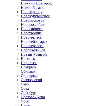
Нижний Новгород
Нижний Тагил
Новокузнецк
Новокуйбышевск
Новомосковск
Новороссийск
Новосибирск
Новотроицк
Новоуральск
Новочебоксарск
Новочеркасск
Новошахтинск
Новый Уренгой
Ногинск
Норильск
Ноябрьск
Обнинск
Одинцово
Октябрьский
Омск
Орел
Оренбург
Орехово-Зуево
Орск
Пенза