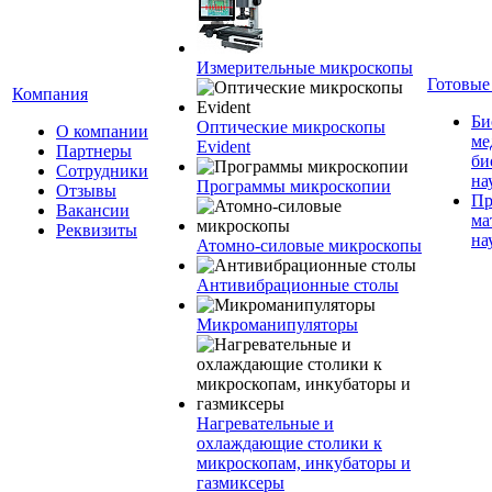
Измерительные микроскопы
Готовые
Компания
Би
Оптические микроскопы
О компании
ме
Evident
Партнеры
би
Сотрудники
на
Программы микроскопии
Отзывы
Пр
Вакансии
ма
Реквизиты
на
Атомно-силовые микроскопы
Антивибрационные столы
Микроманипуляторы
Нагревательные и
охлаждающие столики к
микроскопам, инкубаторы и
газмиксеры