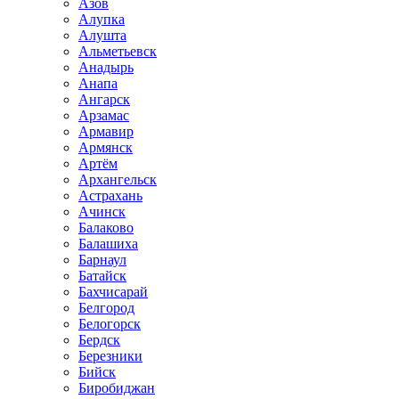
Азов
Алупка
Алушта
Альметьевск
Анадырь
Анапа
Ангарск
Арзамас
Армавир
Армянск
Артём
Архангельск
Астрахань
Ачинск
Балаково
Балашиха
Барнаул
Батайск
Бахчисарай
Белгород
Белогорск
Бердск
Березники
Бийск
Биробиджан