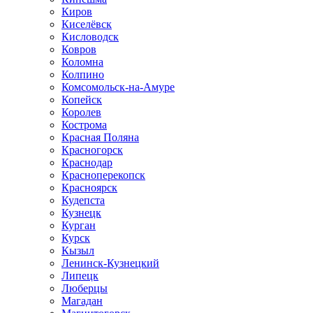
Киров
Киселёвск
Кисловодск
Ковров
Коломна
Колпино
Комсомольск-на-Амуре
Копейск
Королев
Кострома
Красная Поляна
Красногорск
Краснодар
Красноперекопск
Красноярск
Кудепста
Кузнецк
Курган
Курск
Кызыл
Ленинск-Кузнецкий
Липецк
Люберцы
Магадан