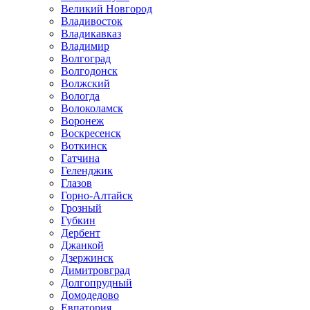
Великий Новгород
Владивосток
Владикавказ
Владимир
Волгоград
Волгодонск
Волжский
Вологда
Волоколамск
Воронеж
Воскресенск
Воткинск
Гатчина
Геленджик
Глазов
Горно-Алтайск
Грозный
Губкин
Дербент
Джанкой
Дзержинск
Димитровград
Долгопрудный
Домодедово
Евпатория