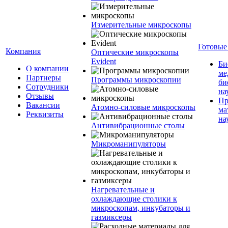
Измерительные микроскопы
Готовые
Компания
Оптические микроскопы
Evident
Би
О компании
ме
Партнеры
Программы микроскопии
би
Сотрудники
на
Отзывы
Пр
Вакансии
Атомно-силовые микроскопы
ма
Реквизиты
на
Антивибрационные столы
Микроманипуляторы
Нагревательные и
охлаждающие столики к
микроскопам, инкубаторы и
газмиксеры