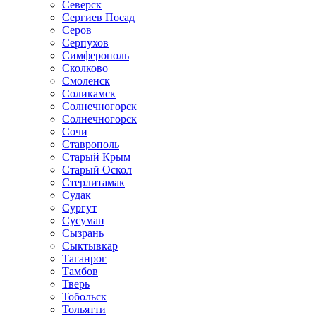
Северск
Сергиев Посад
Серов
Серпухов
Симферополь
Сколково
Смоленск
Соликамск
Солнечногорск
Солнечногорск
Сочи
Ставрополь
Старый Крым
Старый Оскол
Стерлитамак
Судак
Сургут
Сусуман
Сызрань
Сыктывкар
Таганрог
Тамбов
Тверь
Тобольск
Тольятти