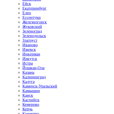
Ейск
Екатеринбург
Елец
Ессентуки
Железногорск
Жуковский
Зеленоград
Зеленодольск
Златоуст
Иваново
Ижевск
Инкерман
Иркутск
Истра
Йошкар-Ола
Казань
Калининград
Калуга
Каменск-Уральский
Камышин
Канск
Каспийск
Кемерово
Керчь
Кинешма