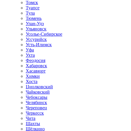
Томск
Туапсе
Тула
Тюмень
Улан-Удэ
Ульяновск
Усолье-Сибирское
Уссурийск
Усть-Илимск
Уфа
Ухта
Феодосия
Хабаровск
Хасавюрт
Химки
Хоста
Циолковский
Чайковский
Чебоксары
Челябинск
Череповец
Черкесск
Чита
Шахты
Щёлкино