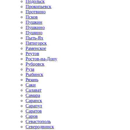
Подольск
Прокопьевск
Протвино
Псков
Пушкин
Пушкино
Пущино
Пыть-Ях
Пятигорск
Раменское
Реутов
Ростов-на-Дону
Рубцовск
Руза
Рыбинск
Рязань
Саки
Салават
Самара
Саранск
Сарапул
Саратов
Саров
Севастополь
Северодвинск