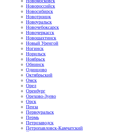
Новомосковск
Новороссийск
Новосибирск
Новотроицк
Новоуральск
Новочебоксарск
Новочеркасск
Новошахтинск
Новый Уренгой
Ногинск
Норильск
Ноябрьск
Обнинск
Одинцово
Октябрьский
Омск
Орел
Оренбург
Орехово-Зуево
Орск
Пенза
Первоуральск
Пермь
Петрозаводск
Петропавловск-Камчатский