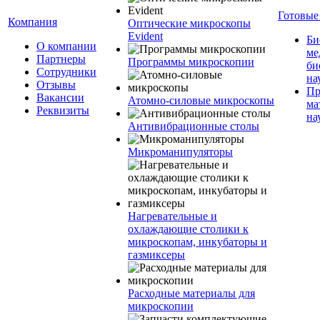
Готовые
Компания
Оптические микроскопы
Evident
Би
О компании
ме
Партнеры
Программы микроскопии
би
Сотрудники
на
Отзывы
Пр
Вакансии
Атомно-силовые микроскопы
ма
Реквизиты
на
Антивибрационные столы
Микроманипуляторы
Нагревательные и
охлаждающие столики к
микроскопам, инкубаторы и
газмиксеры
Расходные материалы для
микроскопии