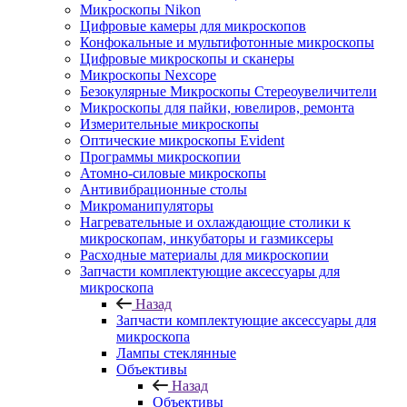
Микроскопы Nikon
Цифровые камеры для микроскопов
Конфокальные и мультифотонные микроскопы
Цифровые микроскопы и сканеры
Микроскопы Nexcope
Безокулярные Микроскопы Стереоувеличители
Микроскопы для пайки, ювелиров, ремонта
Измерительные микроскопы
Оптические микроскопы Evident
Программы микроскопии
Атомно-силовые микроскопы
Антивибрационные столы
Микроманипуляторы
Нагревательные и охлаждающие столики к
микроскопам, инкубаторы и газмиксеры
Расходные материалы для микроскопии
Запчасти комплектующие аксессуары для
микроскопа
Назад
Запчасти комплектующие аксессуары для
микроскопа
Лампы стеклянные
Объективы
Назад
Объективы