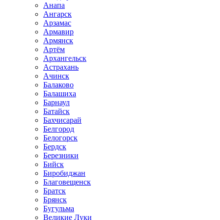
Анапа
Ангарск
Арзамас
Армавир
Армянск
Артём
Архангельск
Астрахань
Ачинск
Балаково
Балашиха
Барнаул
Батайск
Бахчисарай
Белгород
Белогорск
Бердск
Березники
Бийск
Биробиджан
Благовещенск
Братск
Брянск
Бугульма
Великие Луки