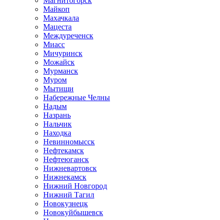
Магнитогорск
Майкоп
Махачкала
Мацеста
Междуреченск
Миасс
Мичуринск
Можайск
Мурманск
Муром
Мытищи
Набережные Челны
Надым
Назрань
Нальчик
Находка
Невинномысск
Нефтекамск
Нефтеюганск
Нижневартовск
Нижнекамск
Нижний Новгород
Нижний Тагил
Новокузнецк
Новокуйбышевск