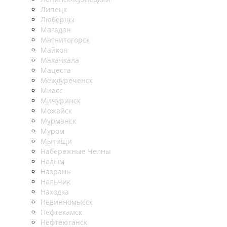
Липецк
Люберцы
Магадан
Магнитогорск
Майкоп
Махачкала
Мацеста
Междуреченск
Миасс
Мичуринск
Можайск
Мурманск
Муром
Мытищи
Набережные Челны
Надым
Назрань
Нальчик
Находка
Невинномысск
Нефтекамск
Нефтеюганск