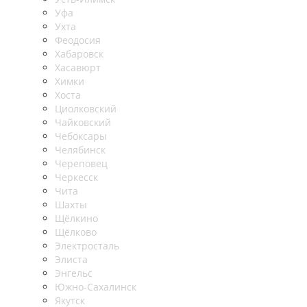
Уфа
Ухта
Феодосия
Хабаровск
Хасавюрт
Химки
Хоста
Циолковский
Чайковский
Чебоксары
Челябинск
Череповец
Черкесск
Чита
Шахты
Щёлкино
Щёлково
Электросталь
Элиста
Энгельс
Южно-Сахалинск
Якутск