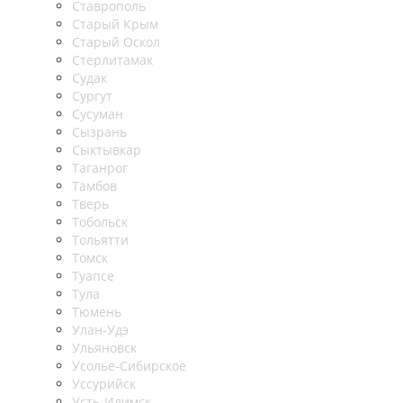
Ставрополь
Старый Крым
Старый Оскол
Стерлитамак
Судак
Сургут
Сусуман
Сызрань
Сыктывкар
Таганрог
Тамбов
Тверь
Тобольск
Тольятти
Томск
Туапсе
Тула
Тюмень
Улан-Удэ
Ульяновск
Усолье-Сибирское
Уссурийск
Усть-Илимск