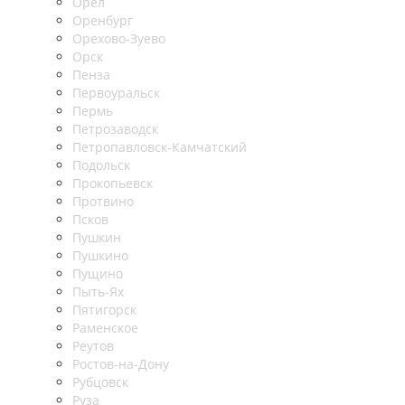
Орел
Оренбург
Орехово-Зуево
Орск
Пенза
Первоуральск
Пермь
Петрозаводск
Петропавловск-Камчатский
Подольск
Прокопьевск
Протвино
Псков
Пушкин
Пушкино
Пущино
Пыть-Ях
Пятигорск
Раменское
Реутов
Ростов-на-Дону
Рубцовск
Руза