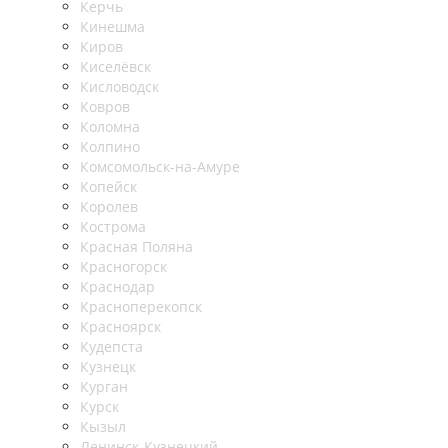
Керчь
Кинешма
Киров
Киселёвск
Кисловодск
Ковров
Коломна
Колпино
Комсомольск-на-Амуре
Копейск
Королев
Кострома
Красная Поляна
Красногорск
Краснодар
Красноперекопск
Красноярск
Кудепста
Кузнецк
Курган
Курск
Кызыл
Ленинск-Кузнецкий