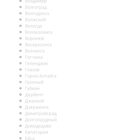
Владимир
Волгоград
Волгодонск
Волжский
Вологда
Волоколамск
Воронеж
Воскресенск
Воткинск
Гатчина
Геленджик
Глазов
Горно-Алтайск
Грозный
Губкин
Дербент
Джанкой
Дзержинск
Димитровград
Долгопрудный
Домодедово
Евпатория
Ейск