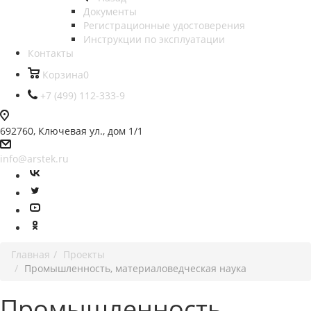
Документы
Регистрационные удостоверения
Инструкции по эксплуатации
Контакты
Корзина
0
+7 (499) 112-333-9
692760, Ключевая ул., дом 1/1
info@arstek.ru
Главная
Проекты
Промышленность, материаловедческая наука
Промышленность,