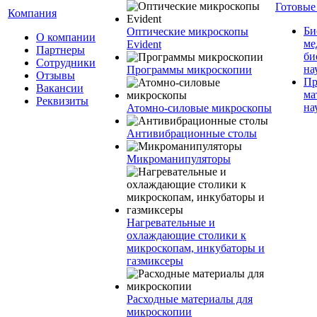
Готовые
Компания
Би
Оптические микроскопы
О компании
ме
Evident
Партнеры
би
Сотрудники
на
Программы микроскопии
Отзывы
Пр
Вакансии
ма
Реквизиты
на
Атомно-силовые микроскопы
Антивибрационные столы
Микроманипуляторы
Нагревательные и
охлаждающие столики к
микроскопам, инкубаторы и
газмиксеры
Расходные материалы для
микроскопии