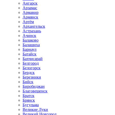
Ангарск
Арзамас
Армавир
Армянск
Артём
Архангельск
Астрахань
Ачинск
Балаково
Балашиха
Барнаул
Батайск
Бахчисарай
Белгород
Белогорск
Бердск
Березники
Бийск
Биробиджан
Благовещенск
Братск
Брянск
Бугульма
Великие Луки
Великий Новгород