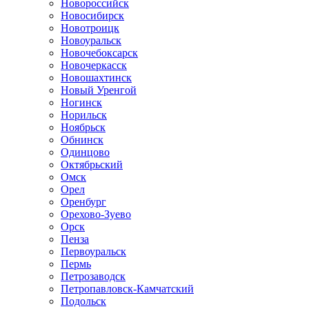
Новороссийск
Новосибирск
Новотроицк
Новоуральск
Новочебоксарск
Новочеркасск
Новошахтинск
Новый Уренгой
Ногинск
Норильск
Ноябрьск
Обнинск
Одинцово
Октябрьский
Омск
Орел
Оренбург
Орехово-Зуево
Орск
Пенза
Первоуральск
Пермь
Петрозаводск
Петропавловск-Камчатский
Подольск