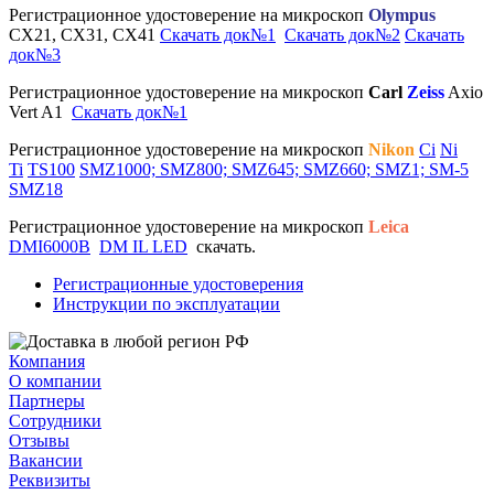
Регистрационное удостоверение на микроскоп
Olympus
CX21, CX31, CX41
Скачать док№1
Скачать док№2
Скачать
док№3
Регистрационное удостоверение на микроскоп
Carl
Zeiss
Axio
Vert A1
Скачать док№1
Регистрационное удостоверение на микроскоп
Nikon
Ci
Ni
Ti
TS100
SMZ1000; SMZ800; SMZ645; SMZ660; SMZ1; SM-5
SMZ18
Регистрационное удостоверение на микроскоп
Leica
DMI6000B
DM IL LED
cкачать.
Регистрационные удостоверения
Инструкции по эксплуатации
Компания
О компании
Партнеры
Сотрудники
Отзывы
Вакансии
Реквизиты