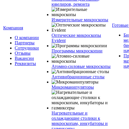
ювелиров, ремонта
Измерительные микроскопы
Готовые
Компания
Би
Оптические микроскопы
О компании
ме
Evident
Партнеры
би
Сотрудники
на
Программы микроскопии
Отзывы
Пр
Вакансии
ма
Реквизиты
на
Атомно-силовые микроскопы
Антивибрационные столы
Микроманипуляторы
Нагревательные и
охлаждающие столики к
микроскопам, инкубаторы и
газмиксеры