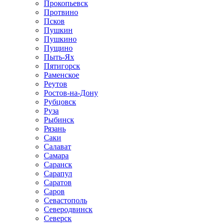
Прокопьевск
Протвино
Псков
Пушкин
Пушкино
Пущино
Пыть-Ях
Пятигорск
Раменское
Реутов
Ростов-на-Дону
Рубцовск
Руза
Рыбинск
Рязань
Саки
Салават
Самара
Саранск
Сарапул
Саратов
Саров
Севастополь
Северодвинск
Северск