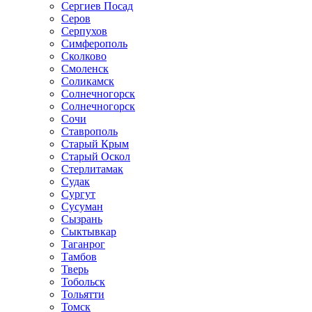
Сергиев Посад
Серов
Серпухов
Симферополь
Сколково
Смоленск
Соликамск
Солнечногорск
Солнечногорск
Сочи
Ставрополь
Старый Крым
Старый Оскол
Стерлитамак
Судак
Сургут
Сусуман
Сызрань
Сыктывкар
Таганрог
Тамбов
Тверь
Тобольск
Тольятти
Томск