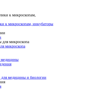
ки к микроскопам, инкубаторы
и
для микроскопа
и медицины
едения
 для медицины и биологии
я