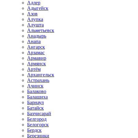
Адлер
Адыгейск
Азов
Алупка
Алушта
Альметьевск
Анадырь
Анапа
Ангарск
Арзамас
Армавир
Армянск
Артём
Архангельск
Астрахань
Ачинск
Балаково
Балашиха
Барнаул
Батайск
Бахчисарай
Белгород
Белогорск
Бердск
Березники