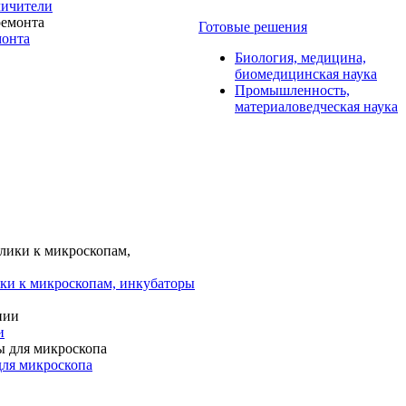
личители
Готовые решения
монта
Биология, медицина,
биомедицинская наука
Промышленность,
материаловедческая наука
ки к микроскопам, инкубаторы
и
для микроскопа