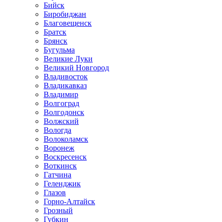
Бийск
Биробиджан
Благовещенск
Братск
Брянск
Бугульма
Великие Луки
Великий Новгород
Владивосток
Владикавказ
Владимир
Волгоград
Волгодонск
Волжский
Вологда
Волоколамск
Воронеж
Воскресенск
Воткинск
Гатчина
Геленджик
Глазов
Горно-Алтайск
Грозный
Губкин