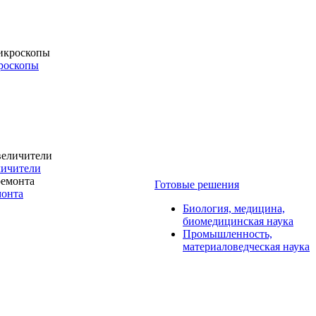
роскопы
личители
Готовые решения
монта
Биология, медицина,
биомедицинская наука
Промышленность,
материаловедческая наука