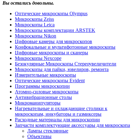
Вы остались довольны.
Оптические микроскопы Olympus
Микроскопы Zeiss
Микроскопы Leica
Микроскопы комплектации ARSTEK
Микроскопы Nikon
Цифровые камеры для микроскопов
Конфокальные и мультифотонные микроскопы
Цифровые микроскопы и сканеры
Микроскопы Nexcope
Безокулярные Микроскопы Стереоувеличители
Микроскопы для пайки, ювелиров, ремонта
Измерительные микроскопы
Оптические микроскопы Evident
Программы микроскопии
Атомно-силовые микроскопы
Антивибрационные столы
Микроманипуляторы
Нагревательные и охлаждающие столики к
микроскопам, инкубаторы и газмиксеры
Расходные материалы для микроскопии
Запчасти комплектующие аксессуары для микроскопа
Лампы стеклянные
Объективы