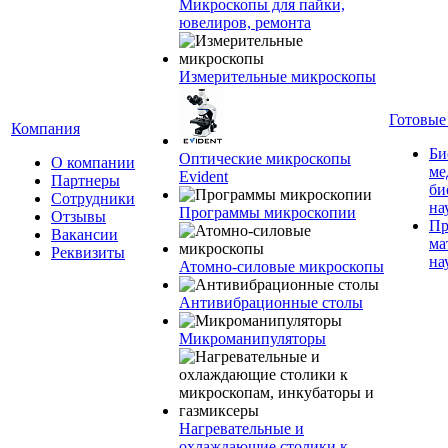
Микроскопы для пайки,
ювелиров, ремонта
Измерительные микроскопы
Готовые
Компания
Би
Оптические микроскопы
О компании
ме
Evident
Партнеры
би
Сотрудники
на
Программы микроскопии
Отзывы
Пр
Вакансии
ма
Реквизиты
на
Атомно-силовые микроскопы
Антивибрационные столы
Микроманипуляторы
Нагревательные и
охлаждающие столики к