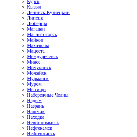
Курск
Кызыл
Ленинск-Кузнецкий
Липецк
Люберцы
Магадан
Магнитогорск
Майкоп
Махачкала
Мацеста
Междуреченск
Миасс
Мичуринск
Можайск
Мурманск
Муром
Мытищи
Набережные Челны
Надым
Назрань
Нальчик
Находка
Невинномысск
Нефтекамск
Нефтеюганск