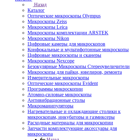
Назад
Каталог
Оптические микроскопы Olympus
Микроскопы Zeiss
Микроскопы Leica
Микроскопы комплектации ARSTEK
Микроскопы Nikon
Цифровые камеры для микроскопов
Конфокальные и мультифотонные микроскопы
Цифровые микроскопы и сканеры
Микроскопы Nexcope
Безокулярные Микроскопы Стереоувеличители
Микроскопы для пайки, ювелиров, ремонта
Измерительные микроскопы
Оптические микроскопы Evident
Программы микроскопии
Атомно-силовые микроскопы
Антивибрационные столы
Микроманипуляторы
Нагревательные и охлаждающие столики к
микроскопам, инкубаторы и газмиксеры
Расходные материалы для микроскопии
Запчасти комплектующие аксессуары для
микроскопа
Назад