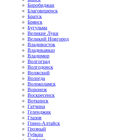
Биробиджан
Благовещенск
Братск
Брянск
Бугульма
Великие Луки
Великий Новгород
Владивосток
Владикавказ
Владимир
Волгоград
Волгодонск
Волжский
Вологда
Волоколамск
Воронеж
Воскресенск
Воткинск
Гатчина
Геленджик
Глазов
Горно-Алтайск
Грозный
Губкин