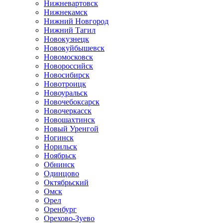
Нижневартовск
Нижнекамск
Нижний Новгород
Нижний Тагил
Новокузнецк
Новокуйбышевск
Новомосковск
Новороссийск
Новосибирск
Новотроицк
Новоуральск
Новочебоксарск
Новочеркасск
Новошахтинск
Новый Уренгой
Ногинск
Норильск
Ноябрьск
Обнинск
Одинцово
Октябрьский
Омск
Орел
Оренбург
Орехово-Зуево