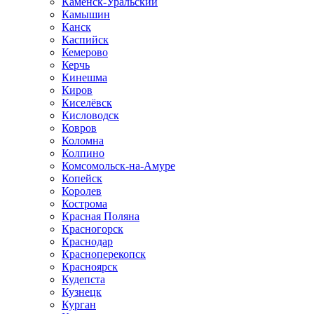
Каменск-Уральский
Камышин
Канск
Каспийск
Кемерово
Керчь
Кинешма
Киров
Киселёвск
Кисловодск
Ковров
Коломна
Колпино
Комсомольск-на-Амуре
Копейск
Королев
Кострома
Красная Поляна
Красногорск
Краснодар
Красноперекопск
Красноярск
Кудепста
Кузнецк
Курган