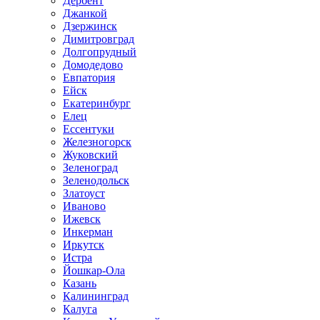
Дербент
Джанкой
Дзержинск
Димитровград
Долгопрудный
Домодедово
Евпатория
Ейск
Екатеринбург
Елец
Ессентуки
Железногорск
Жуковский
Зеленоград
Зеленодольск
Златоуст
Иваново
Ижевск
Инкерман
Иркутск
Истра
Йошкар-Ола
Казань
Калининград
Калуга