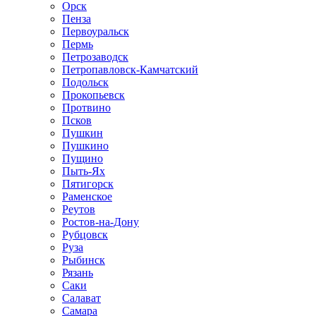
Орск
Пенза
Первоуральск
Пермь
Петрозаводск
Петропавловск-Камчатский
Подольск
Прокопьевск
Протвино
Псков
Пушкин
Пушкино
Пущино
Пыть-Ях
Пятигорск
Раменское
Реутов
Ростов-на-Дону
Рубцовск
Руза
Рыбинск
Рязань
Саки
Салават
Самара