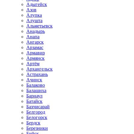
Адыгейск
Азов
Алупка
Алушта
Альметьевск
Анадырь
Анапа
Ангарск
Арзамас
Армавир
Армянск
Артём
Архангельск
Астрахань
Ачинск
Балаково
Балашиха
Барнаул
Батайск
Бахчисарай
Белгород
Белогорск
Бердск
Березники
Бийск