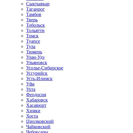
Сыктывкар
Таганрог
Тамбов
Тверь
Тобольск
Тольятти
Томск
Туапсе
Тула
Тюмень
Улан-Удэ
Ульяновск
Усолье-Сибирское
Уссурийск
Усть-Илимск
Уфа
Ухта
Феодосия
Хабаровск
Хасавюрт
Химки
Хоста
Циолковский
Чайковский
Чебоксары