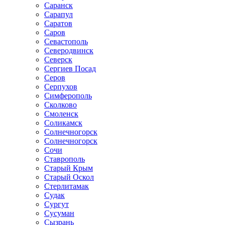
Саранск
Сарапул
Саратов
Саров
Севастополь
Северодвинск
Северск
Сергиев Посад
Серов
Серпухов
Симферополь
Сколково
Смоленск
Соликамск
Солнечногорск
Солнечногорск
Сочи
Ставрополь
Старый Крым
Старый Оскол
Стерлитамак
Судак
Сургут
Сусуман
Сызрань