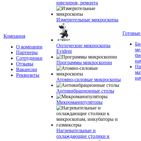
ювелиров, ремонта
Измерительные микроскопы
Готовые
Компания
Би
Оптические микроскопы
О компании
ме
Evident
Партнеры
би
Сотрудники
на
Программы микроскопии
Отзывы
Пр
Вакансии
ма
Реквизиты
на
Атомно-силовые микроскопы
Антивибрационные столы
Микроманипуляторы
Нагревательные и
охлаждающие столики к