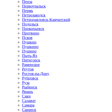
Пенза
Первоуральск
Пермь
Петрозаводск
Петропавловск-Камчатский
Подольск
Прокопьевск
Протвино
Псков
Пушкин
Пушкино
Пущино
Пыть-Ях
Пятигорск
Раменское
Реутов
Ростов-на-Дону
Рубцовск
Руза
Рыбинск
Рязань
Саки
Салават
Самара
Саранск