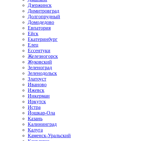
Дзержинск
Димитровград
Долгопрудный
Домодедово
Евпатория
Ейск
Екатеринбург
Елец
Ессентуки
Железногорск
Жуковский
Зеленоград
Зеленодольск
Златоуст
Иваново
Ижевск
Инкерман
Иркутск
Истра
Йошкар-Ола
Казань
Калининград
Калуга
Каменск-Уральский