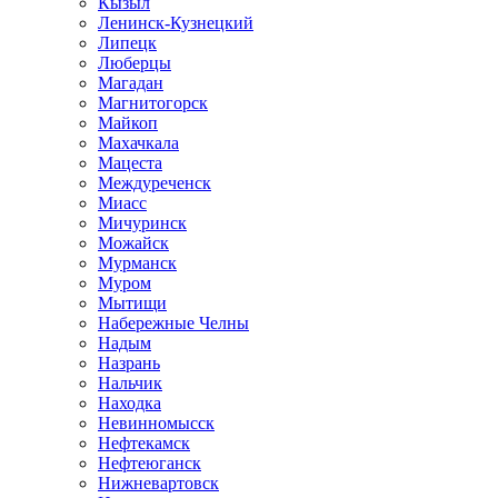
Кызыл
Ленинск-Кузнецкий
Липецк
Люберцы
Магадан
Магнитогорск
Майкоп
Махачкала
Мацеста
Междуреченск
Миасс
Мичуринск
Можайск
Мурманск
Муром
Мытищи
Набережные Челны
Надым
Назрань
Нальчик
Находка
Невинномысск
Нефтекамск
Нефтеюганск
Нижневартовск