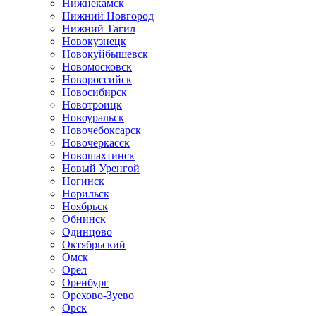
Нижнекамск
Нижний Новгород
Нижний Тагил
Новокузнецк
Новокуйбышевск
Новомосковск
Новороссийск
Новосибирск
Новотроицк
Новоуральск
Новочебоксарск
Новочеркасск
Новошахтинск
Новый Уренгой
Ногинск
Норильск
Ноябрьск
Обнинск
Одинцово
Октябрьский
Омск
Орел
Оренбург
Орехово-Зуево
Орск