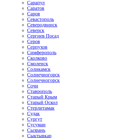
Сарапул
Саратов
Саров
Севастополь
Северодвинск
Северск
Сергиев Посад
Серов
Серпухов
Симферополь
Сколково
Смоленск
Соликамск
Солнечногорск
Солнечногорск
Сочи
Ставрополь
Старый Крым
Старый Оскол
Стерлитамак
Судак
Сургут
Сусуман
Сызрань
Сыктывкар