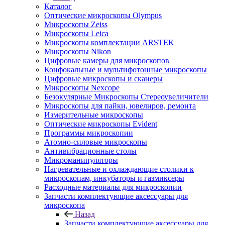
Каталог
Оптические микроскопы Olympus
Микроскопы Zeiss
Микроскопы Leica
Микроскопы комплектации ARSTEK
Микроскопы Nikon
Цифровые камеры для микроскопов
Конфокальные и мультифотонные микроскопы
Цифровые микроскопы и сканеры
Микроскопы Nexcope
Безокулярные Микроскопы Стереоувеличители
Микроскопы для пайки, ювелиров, ремонта
Измерительные микроскопы
Оптические микроскопы Evident
Программы микроскопии
Атомно-силовые микроскопы
Антивибрационные столы
Микроманипуляторы
Нагревательные и охлаждающие столики к
микроскопам, инкубаторы и газмиксеры
Расходные материалы для микроскопии
Запчасти комплектующие аксессуары для
микроскопа
Назад
Запчасти комплектующие аксессуары для