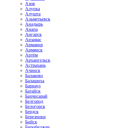
Азов
Алупка
Алушта
Альметьевск
Анадырь
Анапа
Ангарск
Арзамас
Армавир
Армянск
Артём
Архангельск
Астрахань
Ачинск
Балаково
Балашиха
Барнаул
Батайск
Бахчисарай
Белгород
Белогорск
Бердск
Березники
Бийск
Биробиджан