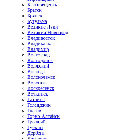
Благовещенск
Братск
Брянск
Бугульма
Великие Луки
Великий Новгород
Владивосток
Владикавказ
Владимир
Волгоград
Волгодонск
Волжский
Вологда
Волоколамск
Воронеж
Воскресенск
Воткинск
Гатчина
Геленджик
Глазов
Горно-Алтайск
Грозный
Губкин
Дербент
Джанкой