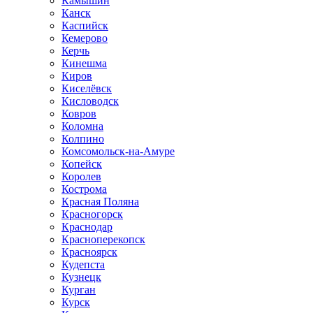
Камышин
Канск
Каспийск
Кемерово
Керчь
Кинешма
Киров
Киселёвск
Кисловодск
Ковров
Коломна
Колпино
Комсомольск-на-Амуре
Копейск
Королев
Кострома
Красная Поляна
Красногорск
Краснодар
Красноперекопск
Красноярск
Кудепста
Кузнецк
Курган
Курск