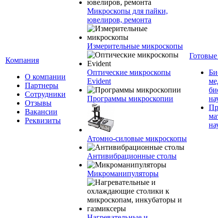
Микроскопы для пайки,
ювелиров, ремонта
Измерительные микроскопы
Готовые
Компания
Оптические микроскопы
Би
О компании
Evident
ме
Партнеры
би
Сотрудники
Программы микроскопии
на
Отзывы
Пр
Вакансии
ма
Реквизиты
на
Атомно-силовые микроскопы
Антивибрационные столы
Микроманипуляторы
Нагревательные и