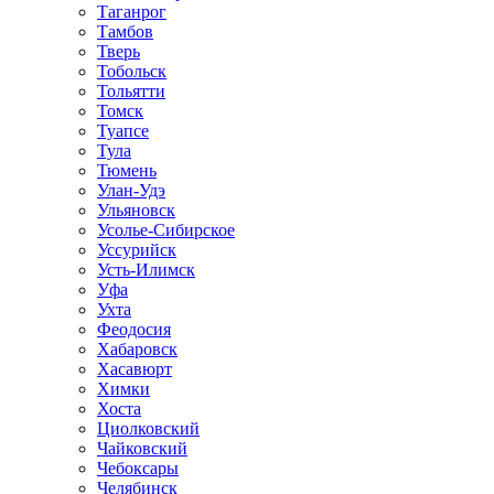
Таганрог
Тамбов
Тверь
Тобольск
Тольятти
Томск
Туапсе
Тула
Тюмень
Улан-Удэ
Ульяновск
Усолье-Сибирское
Уссурийск
Усть-Илимск
Уфа
Ухта
Феодосия
Хабаровск
Хасавюрт
Химки
Хоста
Циолковский
Чайковский
Чебоксары
Челябинск