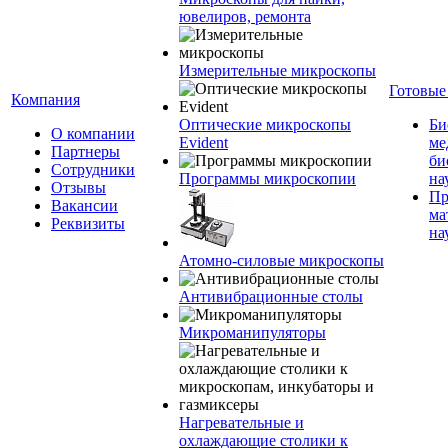
ювелиров, ремонта
Измерительные микроскопы
Готовые
Компания
Оптические микроскопы
Би
О компании
Evident
ме
Партнеры
би
Сотрудники
Программы микроскопии
на
Отзывы
Пр
Вакансии
ма
Реквизиты
на
Атомно-силовые микроскопы
Антивибрационные столы
Микроманипуляторы
Нагревательные и
охлаждающие столики к