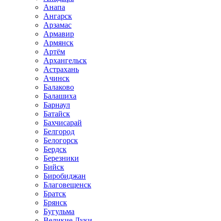
Анапа
Ангарск
Арзамас
Армавир
Армянск
Артём
Архангельск
Астрахань
Ачинск
Балаково
Балашиха
Барнаул
Батайск
Бахчисарай
Белгород
Белогорск
Бердск
Березники
Бийск
Биробиджан
Благовещенск
Братск
Брянск
Бугульма
Великие Луки