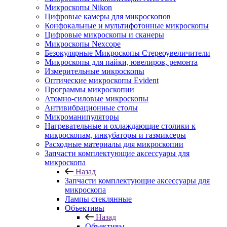
Микроскопы Nikon
Цифровые камеры для микроскопов
Конфокальные и мультифотонные микроскопы
Цифровые микроскопы и сканеры
Микроскопы Nexcope
Безокулярные Микроскопы Стереоувеличители
Микроскопы для пайки, ювелиров, ремонта
Измерительные микроскопы
Оптические микроскопы Evident
Программы микроскопии
Атомно-силовые микроскопы
Антивибрационные столы
Микроманипуляторы
Нагревательные и охлаждающие столики к
микроскопам, инкубаторы и газмиксеры
Расходные материалы для микроскопии
Запчасти комплектующие аксессуары для
микроскопа
Назад
Запчасти комплектующие аксессуары для
микроскопа
Лампы стеклянные
Объективы
Назад
Объективы