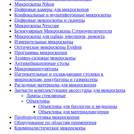
Микроскопы Nikon
Цифровые камеры для микроскопов
Конфокальные и мультифотонные микроскопы
Цифровые микроскопы и сканеры
Микроскопы Nexcope
Безокулярные Микроскопы Стереоувеличители
Микроскопы для пайки, ювелиров, ремонта
Измерительные микроскопы
Оптические микроскопы Evident
Программы микроскопии
Атомно-силовые микроскопы
Антивибрационные столы
Микроманипуляторы
Нагревательные и охлаждающие столики к
микроскопам, инкубаторы и газмиксеры
Расходные материалы для микроскопии
Запчасти комплектующие аксессуары для микроскопа
Лампы стеклянные
Объективы
Объективы для биологии и медицины
Объективы для материаловедения
Пробоподготовка микроскопии
Оборудование по областям применения
Криминалистические микроскопы