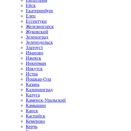
Евпатория
Ейск
Екатеринбург
Елец
Ессентуки
Железногорск
Жуковский
Зеленоград
Зеленодольск
Златоуст
Иваново
Ижевск
Инкерман
Иркутск
Истра
Йошкар-Ола
Казань
Калининград
Калуга
Каменск-Уральский
Камышин
Канск
Каспийск
Кемерово
Керчь