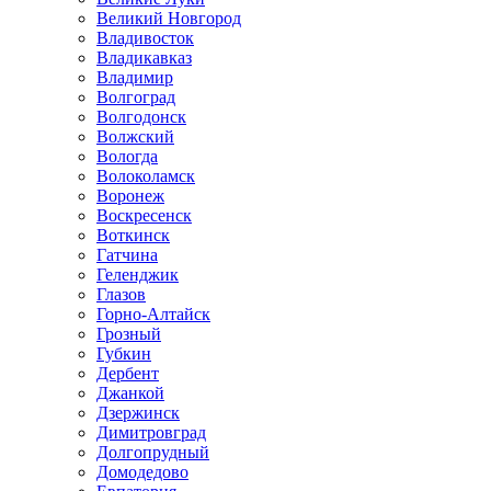
Великий Новгород
Владивосток
Владикавказ
Владимир
Волгоград
Волгодонск
Волжский
Вологда
Волоколамск
Воронеж
Воскресенск
Воткинск
Гатчина
Геленджик
Глазов
Горно-Алтайск
Грозный
Губкин
Дербент
Джанкой
Дзержинск
Димитровград
Долгопрудный
Домодедово