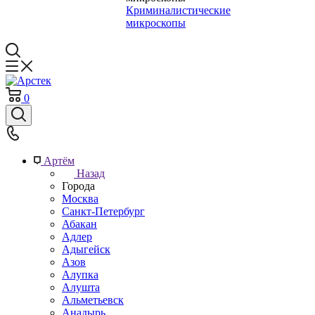
Криминалистические
микроскопы
0
Артём
Назад
Города
Москва
Санкт-Петербург
Абакан
Адлер
Адыгейск
Азов
Алупка
Алушта
Альметьевск
Анадырь