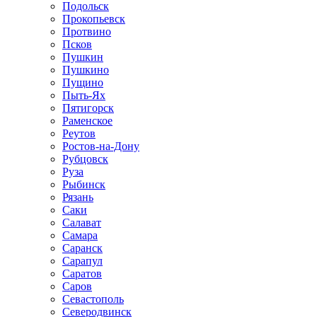
Подольск
Прокопьевск
Протвино
Псков
Пушкин
Пушкино
Пущино
Пыть-Ях
Пятигорск
Раменское
Реутов
Ростов-на-Дону
Рубцовск
Руза
Рыбинск
Рязань
Саки
Салават
Самара
Саранск
Сарапул
Саратов
Саров
Севастополь
Северодвинск