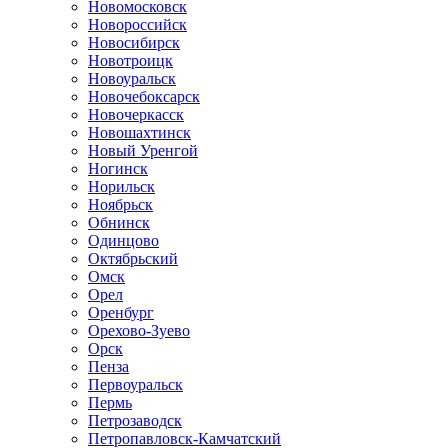
Новомосковск
Новороссийск
Новосибирск
Новотроицк
Новоуральск
Новочебоксарск
Новочеркасск
Новошахтинск
Новый Уренгой
Ногинск
Норильск
Ноябрьск
Обнинск
Одинцово
Октябрьский
Омск
Орел
Оренбург
Орехово-Зуево
Орск
Пенза
Первоуральск
Пермь
Петрозаводск
Петропавловск-Камчатский