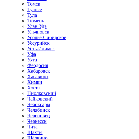
Томск
Туапсе
Тула
Тюмень
Улан-Удэ
Ульяновск
Усолье-Сибирское
Уссурийск
Усть-Илимск
Уфа
Ухта
Феодосия
Хабаровск
Хасавюрт
Химки
Хоста
Циолковский
Чайковский
Чебоксары
Челябинск
Череповец
Черкесск
Чита
Шахты
Щёлкино