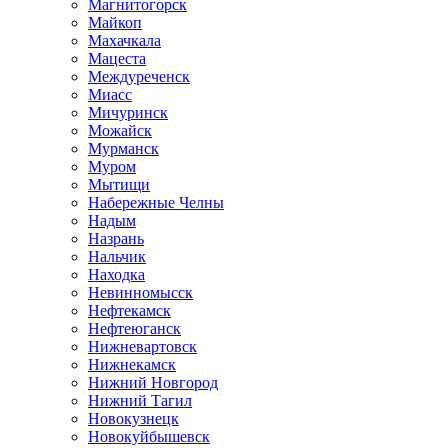
Магнитогорск
Майкоп
Махачкала
Мацеста
Междуреченск
Миасс
Мичуринск
Можайск
Мурманск
Муром
Мытищи
Набережные Челны
Надым
Назрань
Нальчик
Находка
Невинномысск
Нефтекамск
Нефтеюганск
Нижневартовск
Нижнекамск
Нижний Новгород
Нижний Тагил
Новокузнецк
Новокуйбышевск