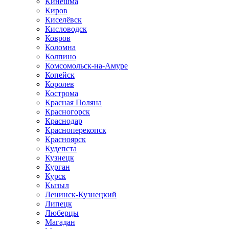
Кинешма
Киров
Киселёвск
Кисловодск
Ковров
Коломна
Колпино
Комсомольск-на-Амуре
Копейск
Королев
Кострома
Красная Поляна
Красногорск
Краснодар
Красноперекопск
Красноярск
Кудепста
Кузнецк
Курган
Курск
Кызыл
Ленинск-Кузнецкий
Липецк
Люберцы
Магадан