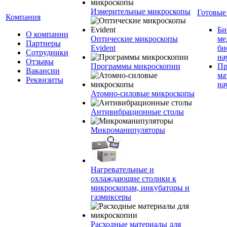
Измерительные микроскопы
Готовые
Компания
Би
О компании
Оптические микроскопы
ме
Партнеры
Evident
би
Сотрудники
на
Отзывы
Программы микроскопии
Пр
Вакансии
ма
Реквизиты
на
Атомно-силовые микроскопы
Антивибрационные столы
Микроманипуляторы
Нагревательные и
охлаждающие столики к
микроскопам, инкубаторы и
газмиксеры
Расходные материалы для