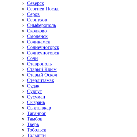
Северск
Сергиев Посад
Серов
Серпухов
Симферополь
Сколково
Смоленск
Соликамск
Солнечногорск
Солнечногорск
Сочи
Ставрополь
Старый Крым
Старый Оскол
Стерлитамак
Судак
Сургут
Сусуман
Сызрань
Сыктывкар
Таганрог
Тамбов
Тверь
Тобольск
Тольятти