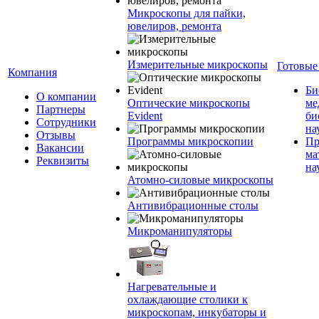
Микроскопы для пайки,
ювелиров, ремонта
Измерительные микроскопы
Готовые
Компания
Би
О компании
Оптические микроскопы
ме
Партнеры
Evident
би
Сотрудники
на
Отзывы
Программы микроскопии
Пр
Вакансии
ма
Реквизиты
на
Атомно-силовые микроскопы
Антивибрационные столы
Микроманипуляторы
Нагревательные и
охлаждающие столики к
микроскопам, инкубаторы и