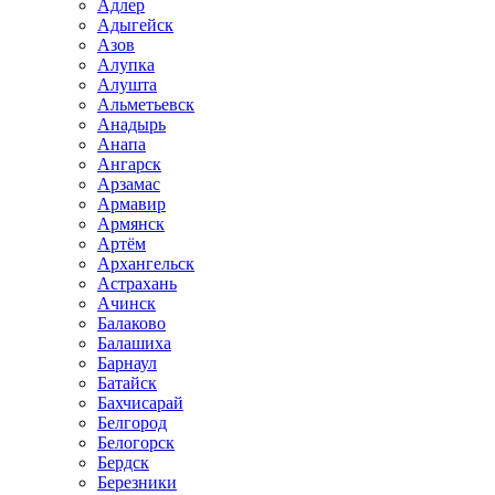
Адлер
Адыгейск
Азов
Алупка
Алушта
Альметьевск
Анадырь
Анапа
Ангарск
Арзамас
Армавир
Армянск
Артём
Архангельск
Астрахань
Ачинск
Балаково
Балашиха
Барнаул
Батайск
Бахчисарай
Белгород
Белогорск
Бердск
Березники