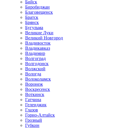
Бийск
Биробиджан
Благовещенск
Братск
Брянск
Бугульма
Великие Луки
Великий Новгород
Владивосток
Владикавказ
Владимир
Волгоград
Волгодонск
Волжский
Вологда
Волоколамск
Воронеж
Воскресенск
Воткинск
Гатчина
Геленджик
Глазов
Горно-Алтайск
Грозный
Губкин