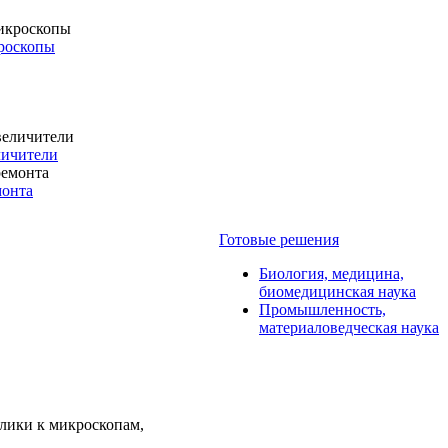
роскопы
личители
монта
Готовые решения
Биология, медицина,
биомедицинская наука
Промышленность,
материаловедческая наука