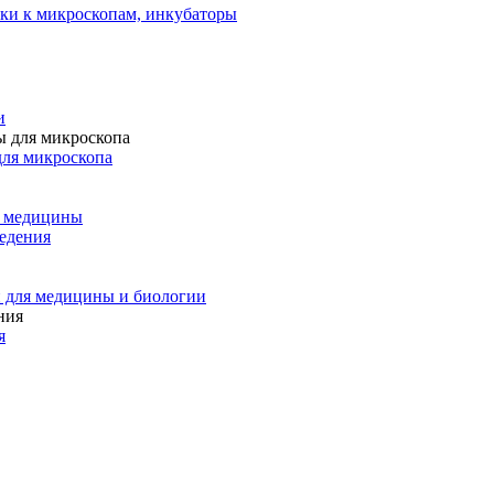
ки к микроскопам, инкубаторы
и
для микроскопа
и медицины
едения
 для медицины и биологии
я