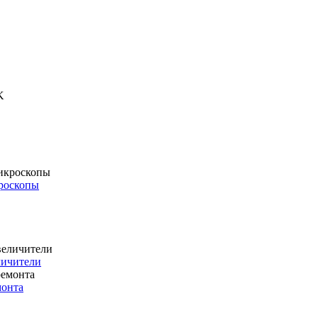
роскопы
личители
монта