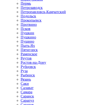
Пермь
Петрозаводск
Петропавловск-Камчатский
Подольск
Прокопьевск
Протвино
Псков
Пушкин
Пушкино
Пущино
Пыть-Ях
Пятигорск
Раменское
Реутов
Ростов-на-Дону
Рубцовск
Руза
Рыбинск
Рязань
Саки
Салават
Самара
Саранск
Сарапул
Саратов