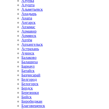
Алупка
Алушта
Альметьевск
Анадырь
Анапа
Ангарск
Арзамас
Армавир
Армянск
Артём
Архангельск
Астрахань
Ачинск
Балаково
Балашиха
Барнаул
Батайск
Бахчисарай
Белгород
Белогорск
Бердск
Березники
Бийск
Биробиджан
Благовещенск