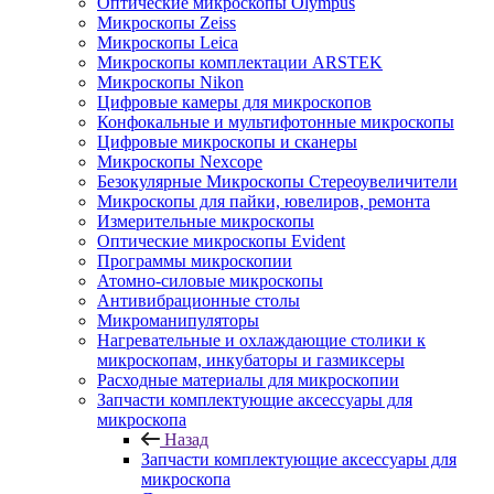
Оптические микроскопы Olympus
Микроскопы Zeiss
Микроскопы Leica
Микроскопы комплектации ARSTEK
Микроскопы Nikon
Цифровые камеры для микроскопов
Конфокальные и мультифотонные микроскопы
Цифровые микроскопы и сканеры
Микроскопы Nexcope
Безокулярные Микроскопы Стереоувеличители
Микроскопы для пайки, ювелиров, ремонта
Измерительные микроскопы
Оптические микроскопы Evident
Программы микроскопии
Атомно-силовые микроскопы
Антивибрационные столы
Микроманипуляторы
Нагревательные и охлаждающие столики к
микроскопам, инкубаторы и газмиксеры
Расходные материалы для микроскопии
Запчасти комплектующие аксессуары для
микроскопа
Назад
Запчасти комплектующие аксессуары для
микроскопа