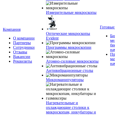
Измерительные микроскопы
Готовые
Компания
Оптические микроскопы
Би
О компании
Evident
ме
Партнеры
би
Сотрудники
Программы микроскопии
на
Отзывы
Пр
Вакансии
ма
Реквизиты
Атомно-силовые микроскопы
на
Антивибрационные столы
Микроманипуляторы
Нагревательные и
охлаждающие столики к
микроскопам, инкубаторы и