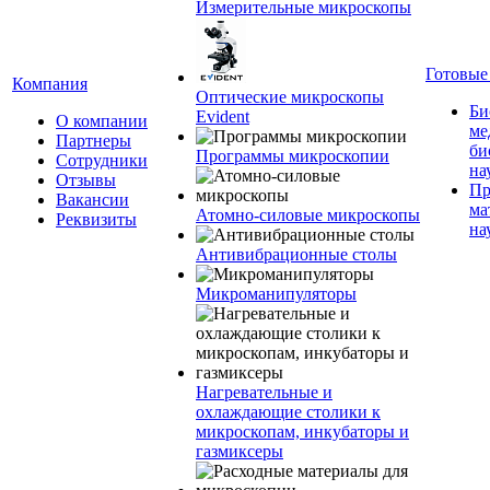
Измерительные микроскопы
Готовые
Компания
Оптические микроскопы
Би
Evident
О компании
ме
Партнеры
би
Программы микроскопии
Сотрудники
на
Отзывы
Пр
Вакансии
ма
Атомно-силовые микроскопы
Реквизиты
на
Антивибрационные столы
Микроманипуляторы
Нагревательные и
охлаждающие столики к
микроскопам, инкубаторы и
газмиксеры