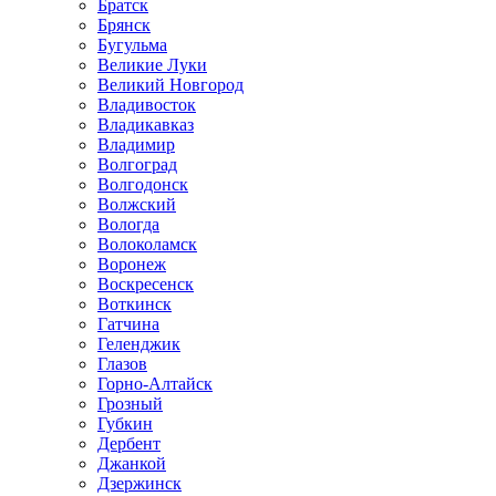
Братск
Брянск
Бугульма
Великие Луки
Великий Новгород
Владивосток
Владикавказ
Владимир
Волгоград
Волгодонск
Волжский
Вологда
Волоколамск
Воронеж
Воскресенск
Воткинск
Гатчина
Геленджик
Глазов
Горно-Алтайск
Грозный
Губкин
Дербент
Джанкой
Дзержинск