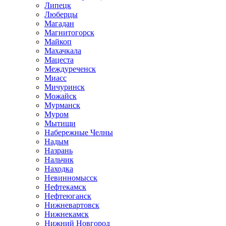
Липецк
Люберцы
Магадан
Магнитогорск
Майкоп
Махачкала
Мацеста
Междуреченск
Миасс
Мичуринск
Можайск
Мурманск
Муром
Мытищи
Набережные Челны
Надым
Назрань
Нальчик
Находка
Невинномысск
Нефтекамск
Нефтеюганск
Нижневартовск
Нижнекамск
Нижний Новгород