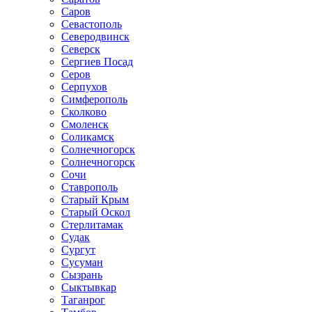
Саров
Севастополь
Северодвинск
Северск
Сергиев Посад
Серов
Серпухов
Симферополь
Сколково
Смоленск
Соликамск
Солнечногорск
Солнечногорск
Сочи
Ставрополь
Старый Крым
Старый Оскол
Стерлитамак
Судак
Сургут
Сусуман
Сызрань
Сыктывкар
Таганрог