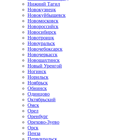
Нижний Тагил
Новокузнецк
Новокуйбышевск
Новомосковск
Новороссийск
Новосибирск
Новотроицк
Новоуральск
Новочебоксарск
Новочеркасск
Новошахтинск
Новый Уренгой
Ногинск
Норильск
Ноябрьск
Обнинск
Одинцово
Октябрьский
Омск
Орел
Оренбург
Орехово-Зуево
Орск
Пенза
Первоуральск