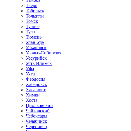
Тамбов
Тверь
Тобольск
Тольятти
Томск
Туапсе
Тула
Тюмень
Улан-Удэ
Ульяновск
Усолье-Сибирское
Уссурийск
Усть-Илимск
Уфа
Ухта
Феодосия
Хабаровск
Хасавюрт
Химки
Хоста
Циолковский
Чайковский
Чебоксары
Челябинск
Череповец