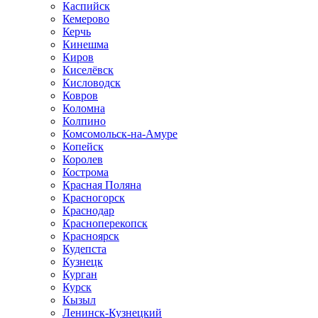
Каспийск
Кемерово
Керчь
Кинешма
Киров
Киселёвск
Кисловодск
Ковров
Коломна
Колпино
Комсомольск-на-Амуре
Копейск
Королев
Кострома
Красная Поляна
Красногорск
Краснодар
Красноперекопск
Красноярск
Кудепста
Кузнецк
Курган
Курск
Кызыл
Ленинск-Кузнецкий