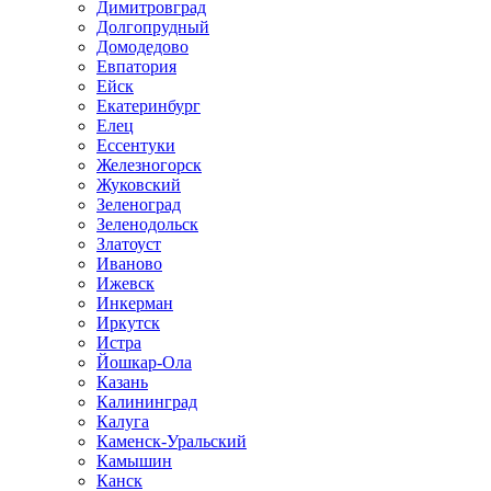
Димитровград
Долгопрудный
Домодедово
Евпатория
Ейск
Екатеринбург
Елец
Ессентуки
Железногорск
Жуковский
Зеленоград
Зеленодольск
Златоуст
Иваново
Ижевск
Инкерман
Иркутск
Истра
Йошкар-Ола
Казань
Калининград
Калуга
Каменск-Уральский
Камышин
Канск