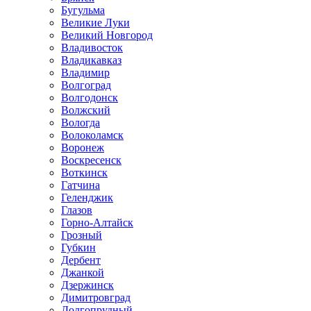
Бугульма
Великие Луки
Великий Новгород
Владивосток
Владикавказ
Владимир
Волгоград
Волгодонск
Волжский
Вологда
Волоколамск
Воронеж
Воскресенск
Воткинск
Гатчина
Геленджик
Глазов
Горно-Алтайск
Грозный
Губкин
Дербент
Джанкой
Дзержинск
Димитровград
Долгопрудный