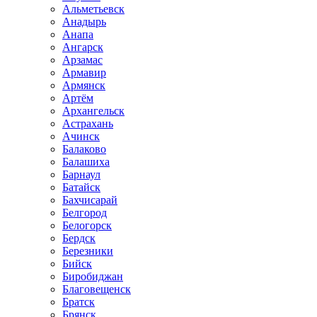
Альметьевск
Анадырь
Анапа
Ангарск
Арзамас
Армавир
Армянск
Артём
Архангельск
Астрахань
Ачинск
Балаково
Балашиха
Барнаул
Батайск
Бахчисарай
Белгород
Белогорск
Бердск
Березники
Бийск
Биробиджан
Благовещенск
Братск
Брянск