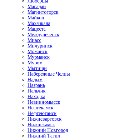
Люберцы
Магадан
Магнитогорск
Майкоп
Махачкала
Мацеста
Междуреченск
Миасс
Мичуринск
Можайск
Мурманск
Муром
Мытищи
Набережные Челны
Надым
Назрань
Нальчик
Находка
Невинномысск
Нефтекамск
Нефтеюганск
Нижневартовск
Нижнекамск
Нижний Новгород
Нижний Тагил