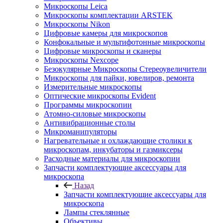
Микроскопы Leica
Микроскопы комплектации ARSTEK
Микроскопы Nikon
Цифровые камеры для микроскопов
Конфокальные и мультифотонные микроскопы
Цифровые микроскопы и сканеры
Микроскопы Nexcope
Безокулярные Микроскопы Стереоувеличители
Микроскопы для пайки, ювелиров, ремонта
Измерительные микроскопы
Оптические микроскопы Evident
Программы микроскопии
Атомно-силовые микроскопы
Антивибрационные столы
Микроманипуляторы
Нагревательные и охлаждающие столики к
микроскопам, инкубаторы и газмиксеры
Расходные материалы для микроскопии
Запчасти комплектующие аксессуары для
микроскопа
Назад
Запчасти комплектующие аксессуары для
микроскопа
Лампы стеклянные
Объективы