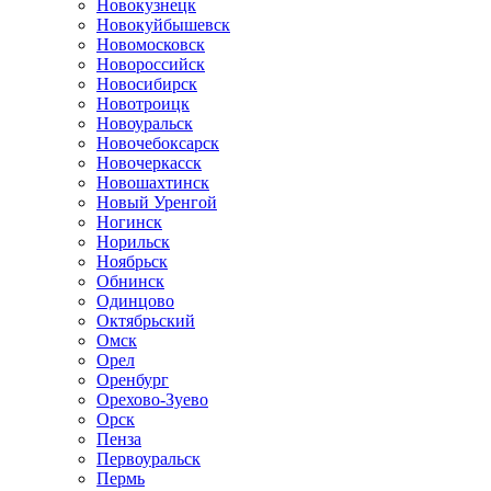
Новокузнецк
Новокуйбышевск
Новомосковск
Новороссийск
Новосибирск
Новотроицк
Новоуральск
Новочебоксарск
Новочеркасск
Новошахтинск
Новый Уренгой
Ногинск
Норильск
Ноябрьск
Обнинск
Одинцово
Октябрьский
Омск
Орел
Оренбург
Орехово-Зуево
Орск
Пенза
Первоуральск
Пермь