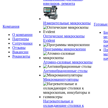
ювелиров, ремонта
Измерительные микроскопы
Готовые
Компания
Би
О компании
Оптические микроскопы
ме
Партнеры
Evident
би
Сотрудники
на
Отзывы
Программы микроскопии
Пр
Вакансии
ма
Реквизиты
на
Атомно-силовые микроскопы
Антивибрационные столы
Микроманипуляторы
Нагревательные и
охлаждающие столики к