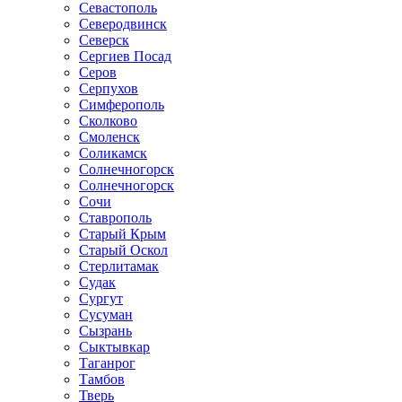
Севастополь
Северодвинск
Северск
Сергиев Посад
Серов
Серпухов
Симферополь
Сколково
Смоленск
Соликамск
Солнечногорск
Солнечногорск
Сочи
Ставрополь
Старый Крым
Старый Оскол
Стерлитамак
Судак
Сургут
Сусуман
Сызрань
Сыктывкар
Таганрог
Тамбов
Тверь