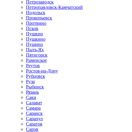
Петрозаводск
Петропавловск-Камчатский
Подольск
Прокопьевск
Протвино
Псков
Пушкин
Пушкино
Пущино
Пыть-Ях
Пятигорск
Раменское
Реутов
Ростов-на-Дону
Рубцовск
Руза
Рыбинск
Рязань
Саки
Салават
Самара
Саранск
Сарапул
Саратов
Саров