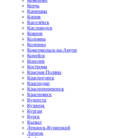
Кемерово
Керчь
Кинешма
Киров
Киселёвск
Кисловодск
Ковров
Коломна
Колпино
Комсомольск-на-Амуре
Копейск
Королев
Кострома
Красная Поляна
Красногорск
Краснодар
Красноперекопск
Красноярск
Кудепста
Кузнецк
Курган
Курск
Кызыл
Ленинск-Кузнецкий
Липецк