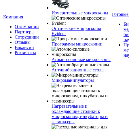
Измерительные микроскопы
Готовые
Компания
Би
О компании
Оптические микроскопы
ме
Партнеры
Evident
би
Сотрудники
на
Отзывы
Программы микроскопии
Пр
Вакансии
ма
Реквизиты
на
Атомно-силовые микроскопы
Антивибрационные столы
Микроманипуляторы
Нагревательные и
охлаждающие столики к
микроскопам, инкубаторы и
газмиксеры