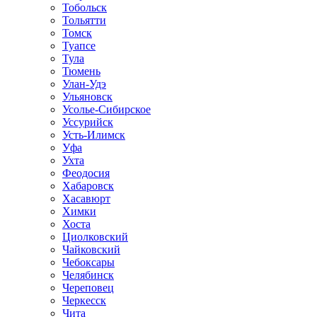
Тобольск
Тольятти
Томск
Туапсе
Тула
Тюмень
Улан-Удэ
Ульяновск
Усолье-Сибирское
Уссурийск
Усть-Илимск
Уфа
Ухта
Феодосия
Хабаровск
Хасавюрт
Химки
Хоста
Циолковский
Чайковский
Чебоксары
Челябинск
Череповец
Черкесск
Чита