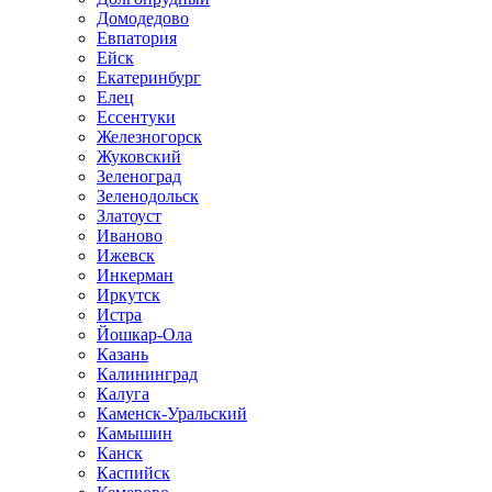
Домодедово
Евпатория
Ейск
Екатеринбург
Елец
Ессентуки
Железногорск
Жуковский
Зеленоград
Зеленодольск
Златоуст
Иваново
Ижевск
Инкерман
Иркутск
Истра
Йошкар-Ола
Казань
Калининград
Калуга
Каменск-Уральский
Камышин
Канск
Каспийск