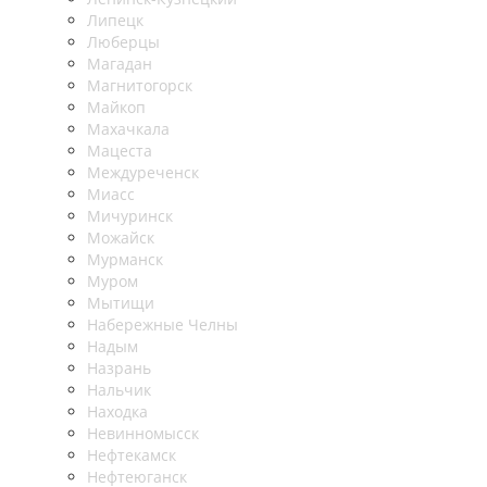
Липецк
Люберцы
Магадан
Магнитогорск
Майкоп
Махачкала
Мацеста
Междуреченск
Миасс
Мичуринск
Можайск
Мурманск
Муром
Мытищи
Набережные Челны
Надым
Назрань
Нальчик
Находка
Невинномысск
Нефтекамск
Нефтеюганск