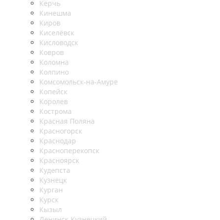
Керчь
Кинешма
Киров
Киселёвск
Кисловодск
Ковров
Коломна
Колпино
Комсомольск-на-Амуре
Копейск
Королев
Кострома
Красная Поляна
Красногорск
Краснодар
Красноперекопск
Красноярск
Кудепста
Кузнецк
Курган
Курск
Кызыл
Ленинск-Кузнецкий