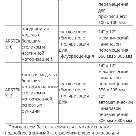
перемещения
для
проходящего:
100 х 100 мм
продвинутая
светлое поле
14” x 12”
модель с
тёмное поле
механический
ARSTEK
большим
поляризация
диапазон
X10
столиком и
ДИК
перемещения:
частичной
флуоресценция
356 мм x 305 мм
моторизацией
14” x 12”
механический
топовая модель с
диапазон
большим
светлое поле
перемещения:
моторизованным
ARSTEK
тёмное поле
356 x 305 мм
столиком и
X12
поляризация
12”
моторизацией
ДИК
автоматический
основных
диапазон
функций
перемещения:
306 мм х 306 мм
Приглашаем Вас ознакомиться с микроскопами
подробнее (нажимайте стрелочки влево и вправо для