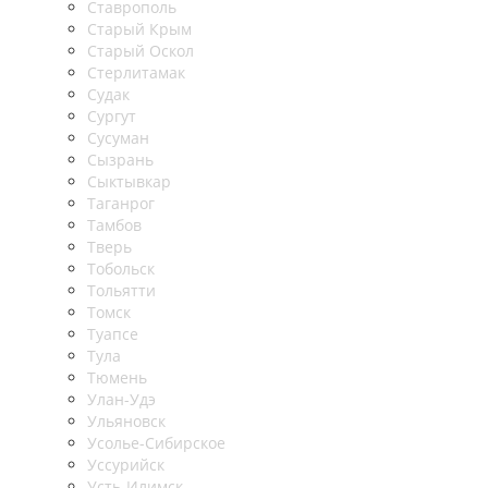
Ставрополь
Старый Крым
Старый Оскол
Стерлитамак
Судак
Сургут
Сусуман
Сызрань
Сыктывкар
Таганрог
Тамбов
Тверь
Тобольск
Тольятти
Томск
Туапсе
Тула
Тюмень
Улан-Удэ
Ульяновск
Усолье-Сибирское
Уссурийск
Усть-Илимск