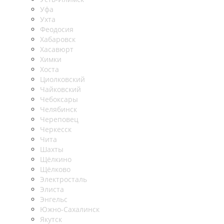
Уфа
Ухта
Феодосия
Хабаровск
Хасавюрт
Химки
Хоста
Циолковский
Чайковский
Чебоксары
Челябинск
Череповец
Черкесск
Чита
Шахты
Щёлкино
Щёлково
Электросталь
Элиста
Энгельс
Южно-Сахалинск
Якутск