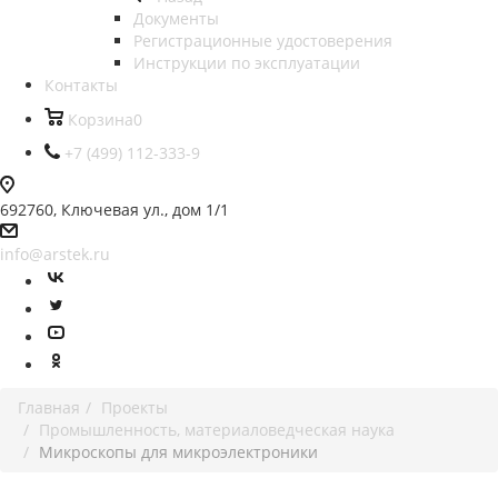
Документы
Регистрационные удостоверения
Инструкции по эксплуатации
Контакты
Корзина
0
+7 (499) 112-333-9
692760, Ключевая ул., дом 1/1
info@arstek.ru
Главная
Проекты
Промышленность, материаловедческая наука
Микроскопы для микроэлектроники