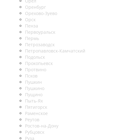
Орел
Оренбург
Орехово-Зуево
Орск
Пенза
Первоуральск
Пермь
Петрозаводск
Петропавловск-Камчатский
Подольск
Прокопьевск
Протвино
Псков
Пушкин
Пушкино
Пущино
Пыть-Ях
Пятигорск
Раменское
Реутов
Ростов-на-Дону
Рубцовск
Руза