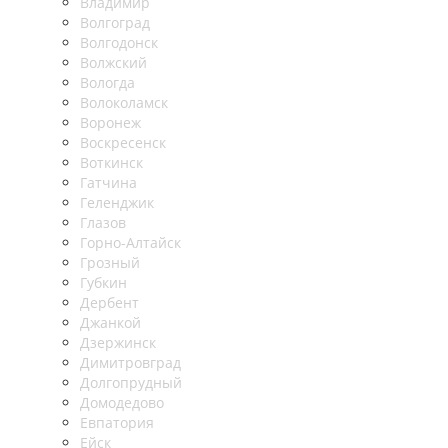
Владимир
Волгоград
Волгодонск
Волжский
Вологда
Волоколамск
Воронеж
Воскресенск
Воткинск
Гатчина
Геленджик
Глазов
Горно-Алтайск
Грозный
Губкин
Дербент
Джанкой
Дзержинск
Димитровград
Долгопрудный
Домодедово
Евпатория
Ейск