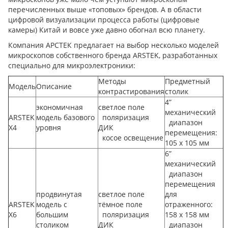
перечисленных выше «топовых» брендов. А в области
цифровой визуализации процесса работы (цифровые
камеры) Китай и вовсе уже давно обогнал всю планету.
Компания АРСТЕК предлагает на выбор несколько моделей
микроскопов собственного бренда ARSTEK, разработанных
специально для микроэлектроники:
Методы
Предметный
Модель
Описание
контрастирования
столик
4”
экономичная
светлое поле
механический
ARSTEK
модель базового
поляризация
диапазон
X4
уровня
ДИК
перемещения:
косое освещение
105 x 105 мм
6”
механический
диапазон
перемещения
продвинутая
светлое поле
для
ARSTEK
модель с
тёмное поле
отраженного:
X6
большим
поляризация
158 х 158 мм
столиком
ДИК
диапазон